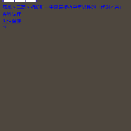
痛風、三高、脂肪肝—中醫這樣拆中年男性的「代謝地雷」
專科調理
男性保健