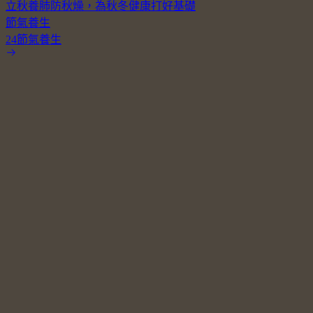
立秋養肺防秋燥，為秋冬健康打好基礎
節氣養生
24節氣養生