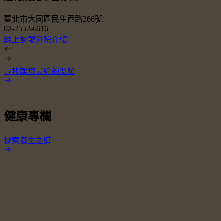
臺北市大同區民生西路266號
02-2552-6616
0
線上掛號
分院介紹
尋找離您最近的溫暖
健康專欄
探索養生之道