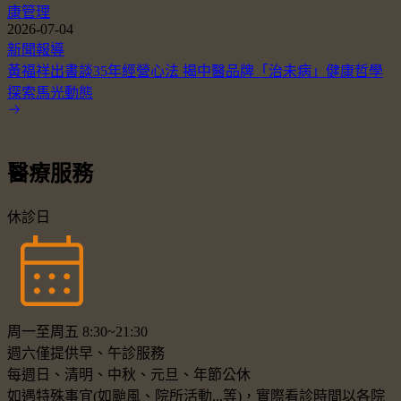
康管理
2026-07-04
新聞報導
黃福祥出書談35年經營心法 揭中醫品牌「治未病」健康哲學
探索馬光動態
醫療服務
休診日
周一至周五 8:30~21:30
週六僅提供早、午診服務
每週日、清明、中秋、元旦、年節公休
如遇特殊事宜(如颱風、院所活動...等)，實際看診時間以各院