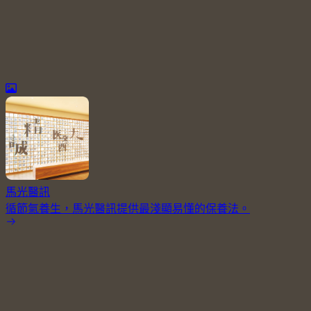
馬光醫訊
循節氣養生，馬光醫訊提供最淺顯易懂的保養法。