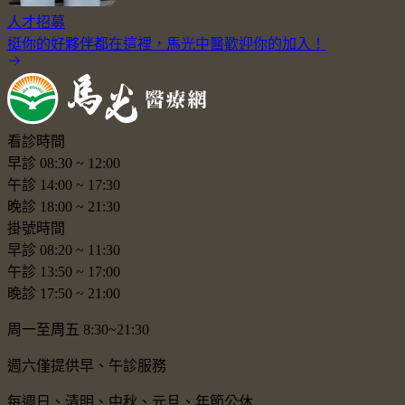
人才招募
挺你的好夥伴都在這裡，馬光中醫歡迎你的加入！
看診時間
早診
08:30
~
12:00
午診
14:00
~
17:30
晚診
18:00
~
21:30
掛號時間
早診
08:20
~
11:30
午診
13:50
~
17:00
晚診
17:50
~
21:00
周一至周五 8:30~21:30
週六僅提供早、午診服務
每週日、清明、中秋、元旦、年節公休