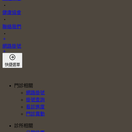
・
健康協會
・
聯絡我們
・
網路掛號
會員登入
快捷選單
門診相關
網路掛號
掛號查詢
看診進度
門診異動
診所相關