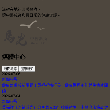
深耕在地的溫暖醫療，
讓中醫成為您最日常的健康守護。
媒體中心
新聞報導
健康新知
2026-07-06
新聞報導
健康焦慮成新課題！黃福祥執行長：健康管理不能等生病才開
始
2026-07-04
新聞報導
黃福祥《淬鍊成光》分享馬光35年經營哲學 中醫治未病談健