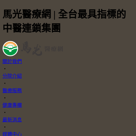
馬光醫療網 | 全台最具指標的
中醫連鎖集團
關於我們
・
分院介紹
・
醫療服務
・
健康專欄
・
最新消息
・
媒體中心