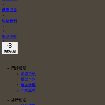
・
健康協會
・
聯絡我們
・
網路掛號
會員登入
快捷選單
門診相關
網路掛號
掛號查詢
看診進度
門診異動
診所相關