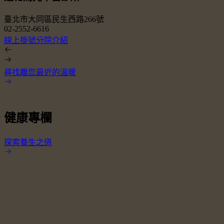
臺北市大同區民生西路266號
02-2552-6616
0
線上掛號
分院介紹
尋找離您最近的溫暖
健康專欄
探索養生之道