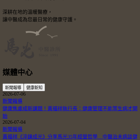
深耕在地的溫暖醫療，
讓中醫成為您最日常的健康守護。
媒體中心
新聞報導
健康新知
2026-07-06
新聞報導
健康焦慮成新課題！黃福祥執行長：健康管理不能等生病才開
始
2026-07-04
新聞報導
黃福祥《淬鍊成光》分享馬光35年經營哲學 中醫治未病談健