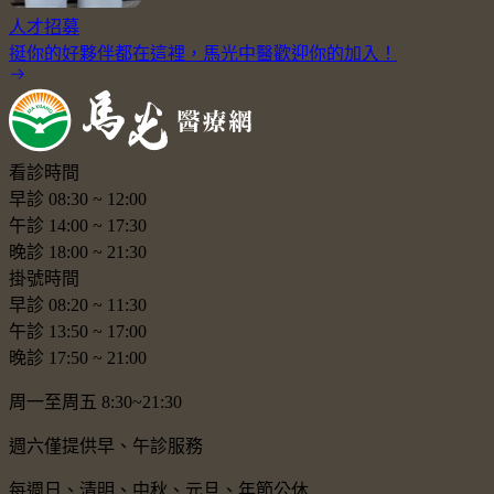
人才招募
挺你的好夥伴都在這裡，馬光中醫歡迎你的加入！
看診時間
早診
08:30
~
12:00
午診
14:00
~
17:30
晚診
18:00
~
21:30
掛號時間
早診
08:20
~
11:30
午診
13:50
~
17:00
晚診
17:50
~
21:00
周一至周五 8:30~21:30
週六僅提供早、午診服務
每週日、清明、中秋、元旦、年節公休