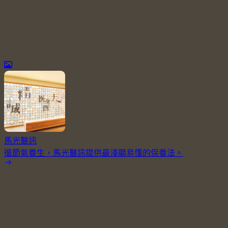
馬光醫訊
循節氣養生，馬光醫訊提供最淺顯易懂的保養法。