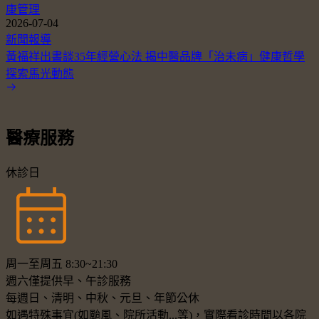
康管理
2026-07-04
新聞報導
黃福祥出書談35年經營心法 揭中醫品牌「治未病」健康哲學
探索馬光動態
醫療服務
休診日
周一至周五 8:30~21:30
週六僅提供早、午診服務
每週日、清明、中秋、元旦、年節公休
如遇特殊事宜(如颱風、院所活動...等)，實際看診時間以各院