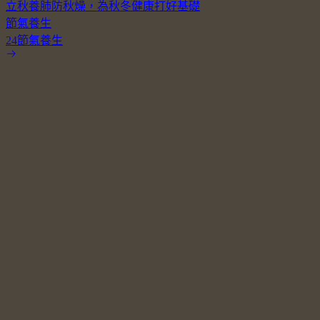
立秋養肺防秋燥，為秋冬健康打好基礎
節氣養生
24節氣養生