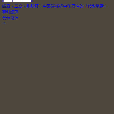
痛風、三高、脂肪肝—中醫這樣拆中年男性的「代謝地雷」
專科調理
男性保健