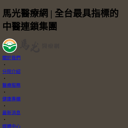
馬光醫療網 | 全台最具指標的
中醫連鎖集團
關於我們
・
分院介紹
・
醫療服務
・
健康專欄
・
最新消息
・
媒體中心