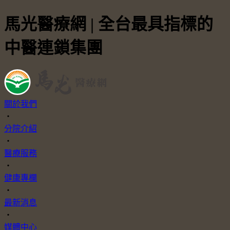
馬光醫療網 | 全台最具指標的
中醫連鎖集團
關於我們
・
分院介紹
・
醫療服務
・
健康專欄
・
最新消息
・
媒體中心