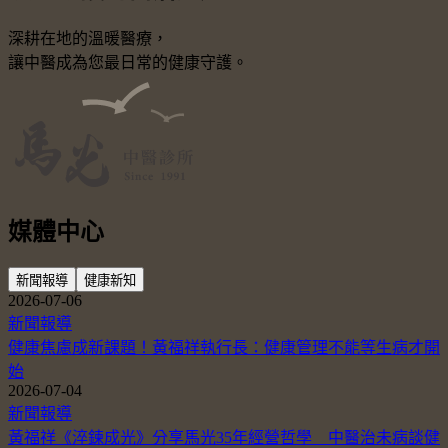
深耕在地的溫暖醫療，
讓中醫成為您最日常的健康守護。
媒體中心
新聞報導
健康新知
2026-07-06
新聞報導
健康焦慮成新課題！黃福祥執行長：健康管理不能等生病才開
始
2026-07-04
新聞報導
黃福祥《淬鍊成光》分享馬光35年經營哲學 中醫治未病談健