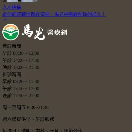
人才招募
挺你的好夥伴都在這裡，馬光中醫歡迎你的加入！
看診時間
早診
08:30
~
12:00
午診
14:00
~
17:30
晚診
18:00
~
21:30
掛號時間
早診
08:20
~
11:30
午診
13:50
~
17:00
晚診
17:50
~
21:00
周一至周五 8:30~21:30
週六僅提供早、午診服務
每週日、清明、中秋、元旦、年節公休