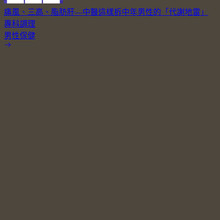
痛風、三高、脂肪肝—中醫這樣拆中年男性的「代謝地雷」
專科調理
男性保健