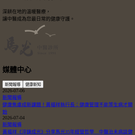
深耕在地的溫暖醫療，
讓中醫成為您最日常的健康守護。
媒體中心
新聞報導
健康新知
2026-07-06
新聞報導
健康焦慮成新課題！黃福祥執行長：健康管理不能等生病才開
始
2026-07-04
新聞報導
黃福祥《淬鍊成光》分享馬光35年經營哲學 中醫治未病談健