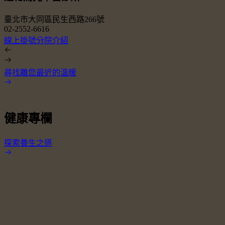
臺北市大同區民生西路266號
02-2552-6616
0
線上掛號
分院介紹
尋找離您最近的溫暖
健康專欄
探索養生之道