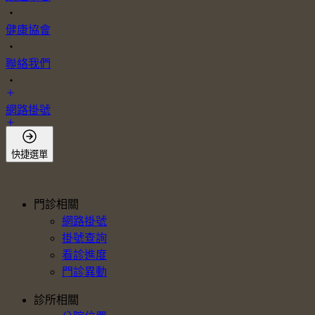
・
健康協會
・
聯絡我們
・
網路掛號
會員登入
快捷選單
門診相關
網路掛號
掛號查詢
看診進度
門診異動
診所相關