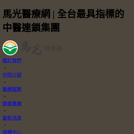
馬光醫療網 | 全台最具指標的
中醫連鎖集團
關於我們
・
分院介紹
・
醫療服務
・
健康專欄
・
最新消息
・
媒體中心