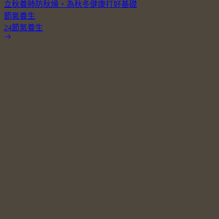
立秋養肺防秋燥，為秋冬健康打好基礎
節氣養生
24節氣養生