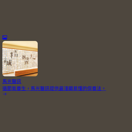
馬光醫訊
循節氣養生，馬光醫訊提供最淺顯易懂的保養法。