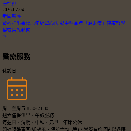
康管理
2026-07-04
新聞報導
黃福祥出書談35年經營心法 揭中醫品牌「治未病」健康哲學
探索馬光動態
醫療服務
休診日
周一至周五 8:30~21:30
週六僅提供早、午診服務
每週日、清明、中秋、元旦、年節公休
如遇特殊事宜(如颱風、院所活動...等)，實際看診時間以各院