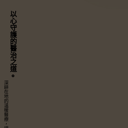
以心守護
的醫治之道
⚬
深耕在地的溫暖醫療，