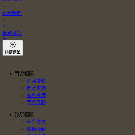
・
聯絡我們
・
網路掛號
會員登入
快捷選單
門診相關
網路掛號
掛號查詢
看診進度
門診異動
診所相關
分院位置
醫師介紹