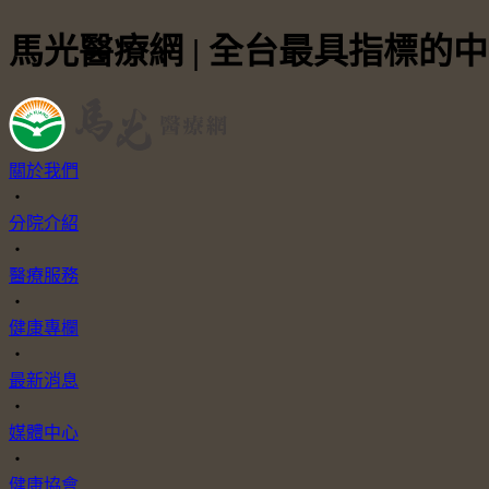
馬光醫療網 | 全台最具指標的
關於我們
・
分院介紹
・
醫療服務
・
健康專欄
・
最新消息
・
媒體中心
・
健康協會