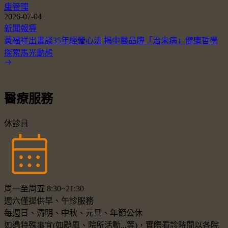
康管理
2026-07-04
新聞報導
黃福祥出書談35年經營心法 揭中醫品牌「治未病」健康哲學
探索馬光動態
醫療服務
休診日
周一至周五 8:30~21:30
週六僅提供早、午診服務
每週日、清明、中秋、元旦、年節公休
如遇特殊事宜(如颱風、院所活動...等)，實際看診時間以各院