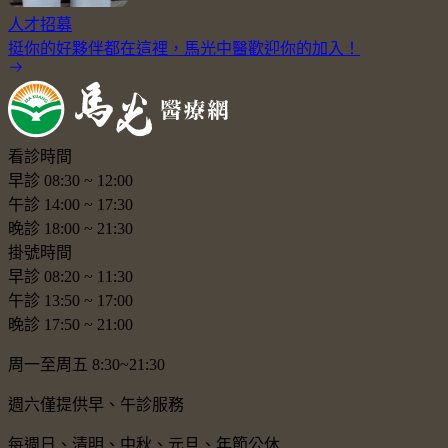
人才招募
挺你的好夥伴都在這裡，馬光中醫歡迎你的加入！
看診時間
早診
08:30
~
12:00
午診
14:00
~
17:30
晚診
18:00
~
21:30
掛號時間
早診
08:20
~
11:30
午診
13:50
~
17:00
晚診
17:50
~
21:00
周一至周五 8:30~21:30
週六僅提供早、午診服務
每週日、清明、中秋、元旦、年節公休