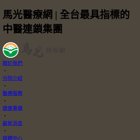
馬光醫療網 | 全台最具指標的
中醫連鎖集團
關於我們
・
分院介紹
・
醫療服務
・
健康專欄
・
最新消息
・
媒體中心