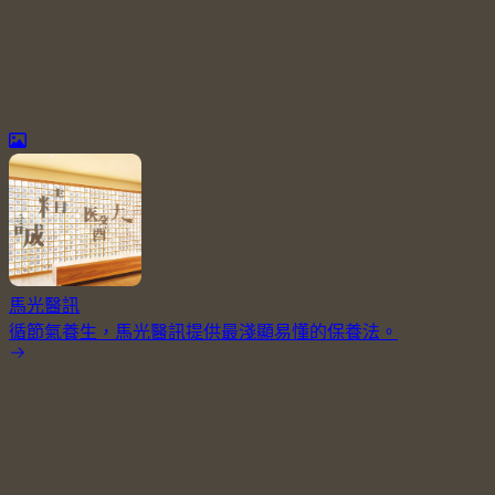
馬光醫訊
循節氣養生，馬光醫訊提供最淺顯易懂的保養法。