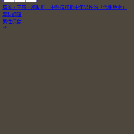
痛風、三高、脂肪肝—中醫這樣拆中年男性的「代謝地雷」
專科調理
男性保健