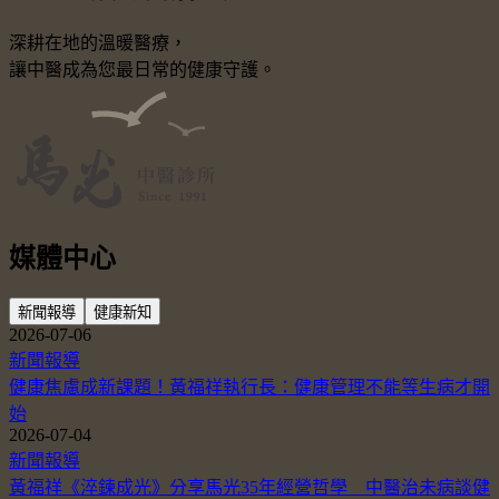
深耕在地的溫暖醫療，
讓中醫成為您最日常的健康守護。
媒體中心
新聞報導
健康新知
2026-07-06
新聞報導
健康焦慮成新課題！黃福祥執行長：健康管理不能等生病才開
始
2026-07-04
新聞報導
黃福祥《淬鍊成光》分享馬光35年經營哲學 中醫治未病談健