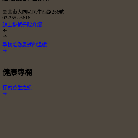
臺北市大同區民生西路266號
02-2552-6616
0
線上掛號
分院介紹
尋找離您最近的溫暖
健康專欄
探索養生之道