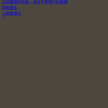
立秋養肺防秋燥，為秋冬健康打好基礎
節氣養生
24節氣養生