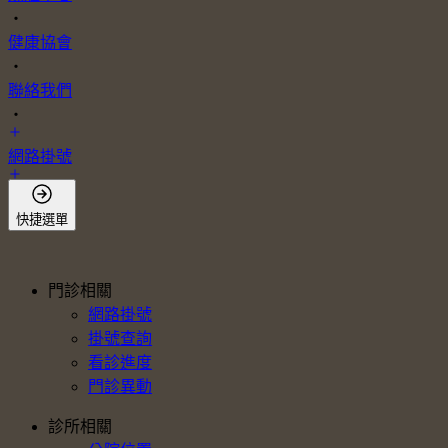
・
健康協會
・
聯絡我們
・
網路掛號
會員登入
快捷選單
門診相關
網路掛號
掛號查詢
看診進度
門診異動
診所相關