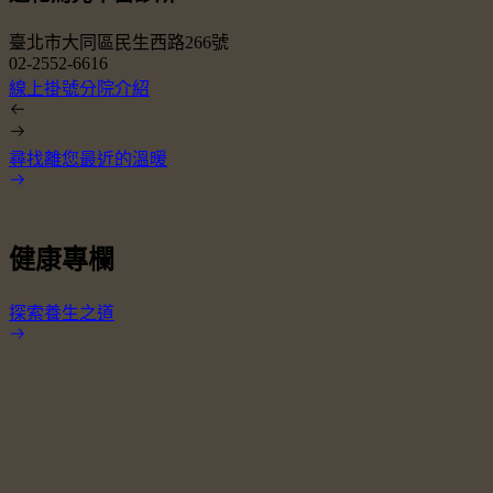
臺北市大同區民生西路266號
02-2552-6616
0
線上掛號
分院介紹
尋找離您最近的溫暖
健康專欄
探索養生之道