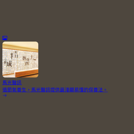
馬光醫訊
循節氣養生，馬光醫訊提供最淺顯易懂的保養法。