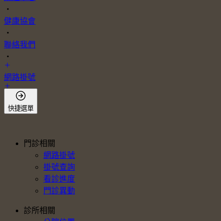
・
健康協會
・
聯絡我們
・
網路掛號
會員登入
快捷選單
門診相關
網路掛號
掛號查詢
看診進度
門診異動
診所相關