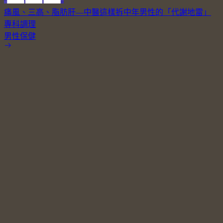
痛風、三高、脂肪肝—中醫這樣拆中年男性的「代謝地雷」
專科調理
男性保健