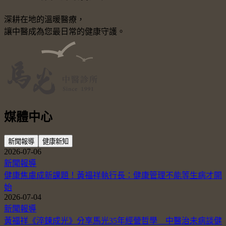
深耕在地的溫暖醫療，
讓中醫成為您最日常的健康守護。
媒體中心
新聞報導
健康新知
2026-07-06
新聞報導
健康焦慮成新課題！黃福祥執行長：健康管理不能等生病才開
始
2026-07-04
新聞報導
黃福祥《淬鍊成光》分享馬光35年經營哲學 中醫治未病談健