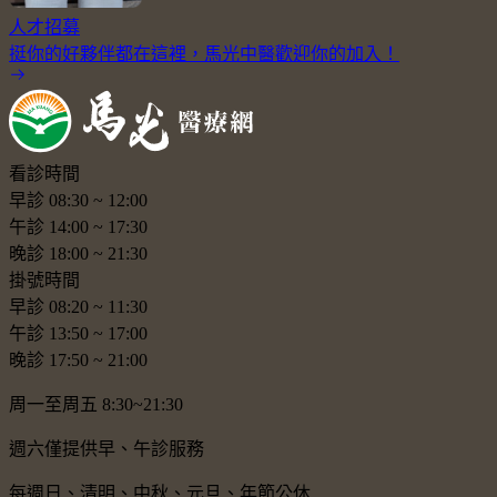
人才招募
挺你的好夥伴都在這裡，馬光中醫歡迎你的加入！
看診時間
早診
08:30
~
12:00
午診
14:00
~
17:30
晚診
18:00
~
21:30
掛號時間
早診
08:20
~
11:30
午診
13:50
~
17:00
晚診
17:50
~
21:00
周一至周五 8:30~21:30
週六僅提供早、午診服務
每週日、清明、中秋、元旦、年節公休