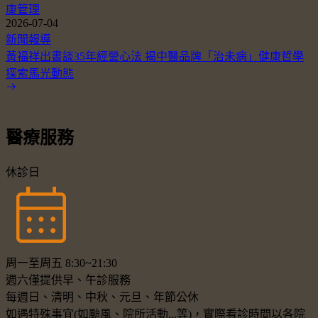
康管理
2026-07-04
新聞報導
黃福祥出書談35年經營心法 揭中醫品牌「治未病」健康哲學
探索馬光動態
醫療服務
休診日
周一至周五 8:30~21:30
週六僅提供早、午診服務
每週日、清明、中秋、元旦、年節公休
如遇特殊事宜(如颱風、院所活動...等)，實際看診時間以各院