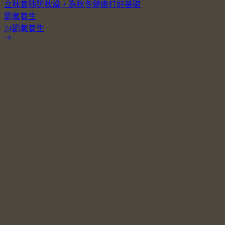
立秋養肺防秋燥，為秋冬健康打好基礎
節氣養生
24節氣養生