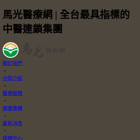
馬光醫療網 | 全台最具指標的
中醫連鎖集團
關於我們
・
分院介紹
・
醫療服務
・
健康專欄
・
最新消息
・
媒體中心