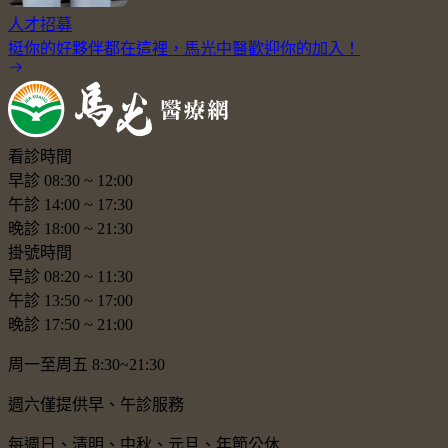
人才招募
挺你的好夥伴都在這裡，馬光中醫歡迎你的加入！
看診時間
早診
08:30
~
12:00
午診
14:00
~
17:30
晚診
18:00
~
21:30
掛號時間
早診
08:20
~
11:30
午診
13:50
~
17:00
晚診
17:50
~
21:00
周一至周五 8:30~21:30
週六僅提供早、午診服務
每週日、清明、中秋、元旦、年節公休