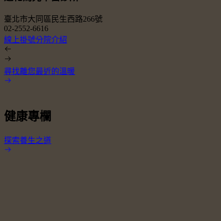
臺北市大同區民生西路266號
02-2552-6616
0
線上掛號
分院介紹
尋找離您最近的溫暖
健康專欄
探索養生之道