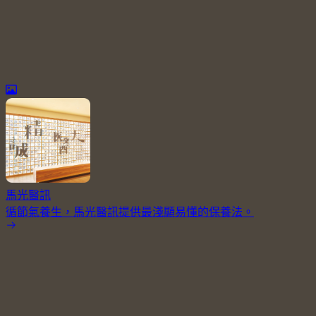
馬光醫訊
循節氣養生，馬光醫訊提供最淺顯易懂的保養法。