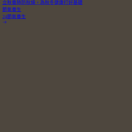
立秋養肺防秋燥，為秋冬健康打好基礎
節氣養生
24節氣養生