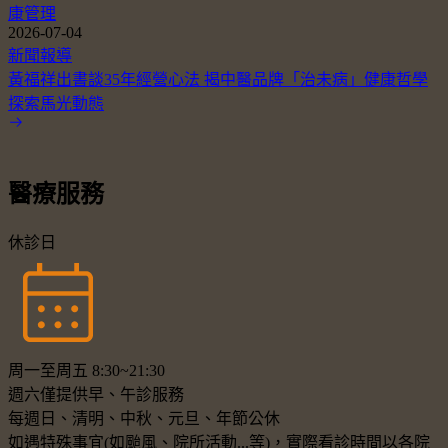
康管理
2026-07-04
新聞報導
黃福祥出書談35年經營心法 揭中醫品牌「治未病」健康哲學
探索馬光動態
醫療服務
休診日
周一至周五 8:30~21:30
週六僅提供早、午診服務
每週日、清明、中秋、元旦、年節公休
如遇特殊事宜(如颱風、院所活動...等)，實際看診時間以各院