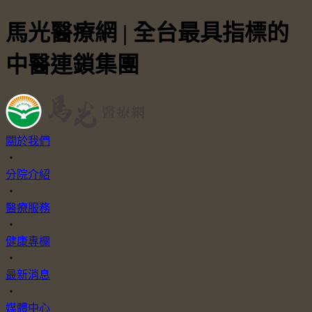
馬光醫療網 | 全台最具指標的
中醫連鎖集團
關於我們
・
分院介紹
・
醫療服務
・
健康專欄
・
最新消息
・
媒體中心