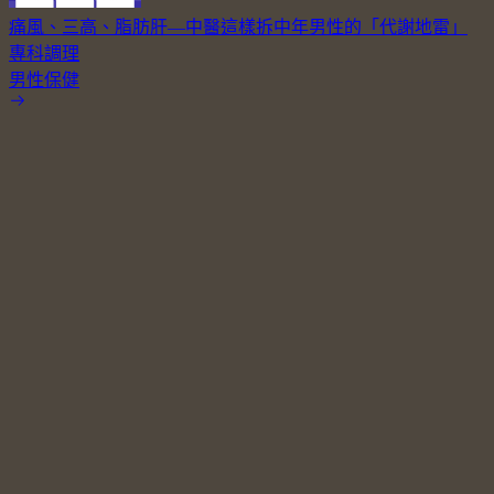
痛風、三高、脂肪肝—中醫這樣拆中年男性的「代謝地雷」
專科調理
男性保健