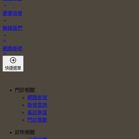
・
健康協會
・
聯絡我們
・
網路掛號
會員登入
快捷選單
門診相關
網路掛號
掛號查詢
看診進度
門診異動
診所相關