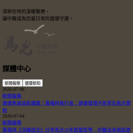
深耕在地的溫暖醫療，
讓中醫成為您最日常的健康守護。
媒體中心
新聞報導
健康新知
2026-07-06
新聞報導
健康焦慮成新課題！黃福祥執行長：健康管理不能等生病才開
始
2026-07-04
新聞報導
黃福祥《淬鍊成光》分享馬光35年經營哲學 中醫治未病談健