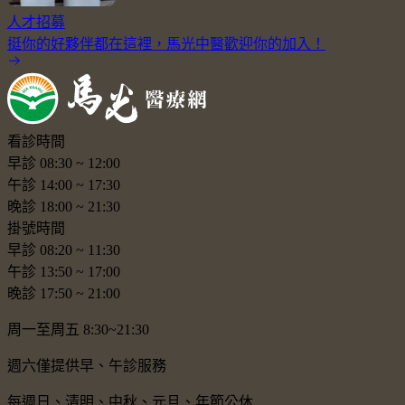
人才招募
挺你的好夥伴都在這裡，馬光中醫歡迎你的加入！
看診時間
早診
08:30
~
12:00
午診
14:00
~
17:30
晚診
18:00
~
21:30
掛號時間
早診
08:20
~
11:30
午診
13:50
~
17:00
晚診
17:50
~
21:00
周一至周五 8:30~21:30
週六僅提供早、午診服務
每週日、清明、中秋、元旦、年節公休