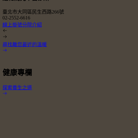
臺北市大同區民生西路266號
02-2552-6616
0
線上掛號
分院介紹
尋找離您最近的溫暖
健康專欄
探索養生之道