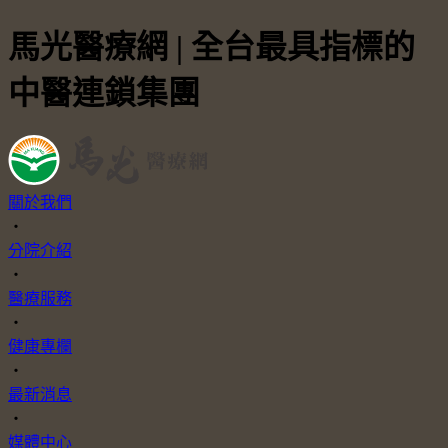
馬光醫療網 | 全台最具指標的
中醫連鎖集團
關於我們
・
分院介紹
・
醫療服務
・
健康專欄
・
最新消息
・
媒體中心