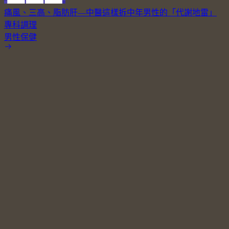
痛風、三高、脂肪肝—中醫這樣拆中年男性的「代謝地雷」
專科調理
男性保健