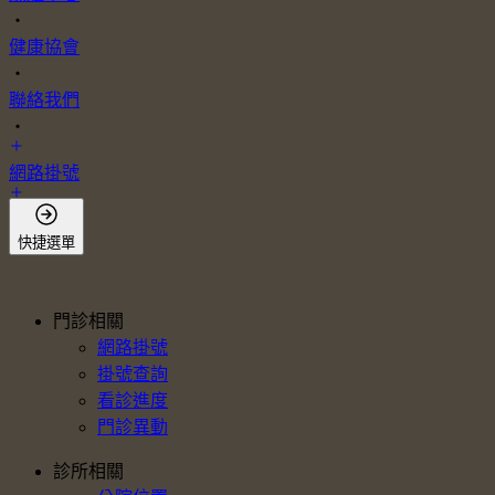
・
健康協會
・
聯絡我們
・
網路掛號
會員登入
快捷選單
門診相關
網路掛號
掛號查詢
看診進度
門診異動
診所相關