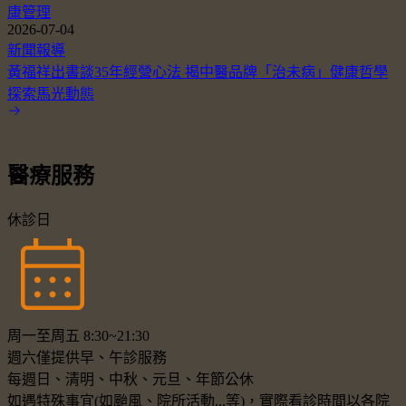
康管理
2026-07-04
新聞報導
黃福祥出書談35年經營心法 揭中醫品牌「治未病」健康哲學
探索馬光動態
醫療服務
休診日
周一至周五 8:30~21:30
週六僅提供早、午診服務
每週日、清明、中秋、元旦、年節公休
如遇特殊事宜(如颱風、院所活動...等)，實際看診時間以各院