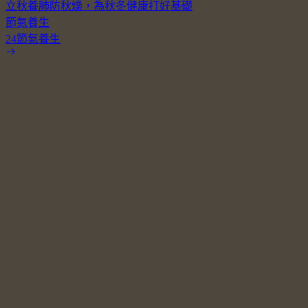
立秋養肺防秋燥，為秋冬健康打好基礎
節氣養生
24節氣養生