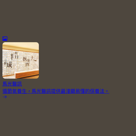
馬光醫訊
循節氣養生，馬光醫訊提供最淺顯易懂的保養法。