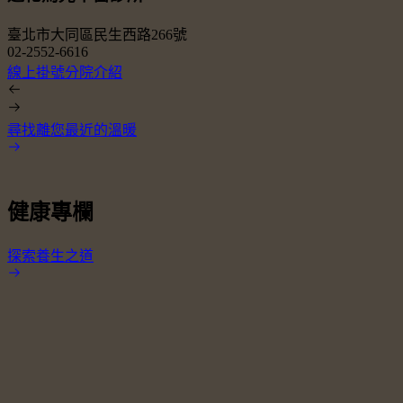
臺北市大同區民生西路266號
02-2552-6616
0
線上掛號
分院介紹
尋找離您最近的溫暖
健康專欄
探索養生之道