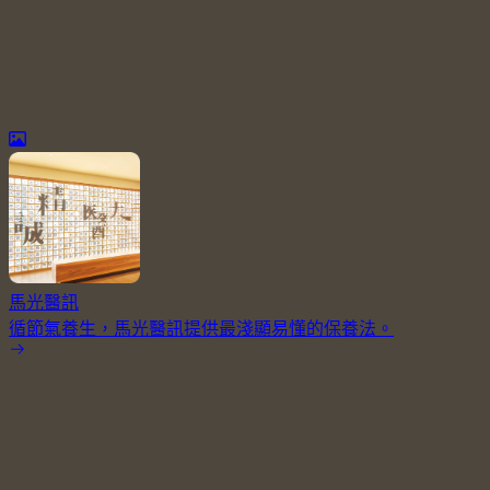
馬光醫訊
循節氣養生，馬光醫訊提供最淺顯易懂的保養法。