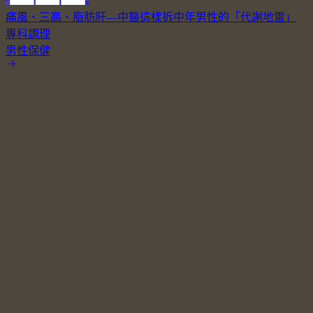
痛風、三高、脂肪肝—中醫這樣拆中年男性的「代謝地雷」
專科調理
男性保健