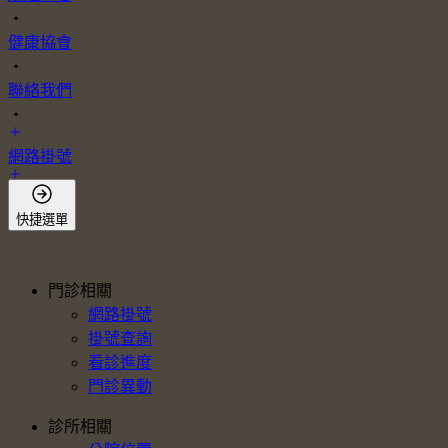
・
健康協會
・
聯絡我們
・
網路掛號
會員登入
快捷選單
門診相關
網路掛號
掛號查詢
看診進度
門診異動
診所相關