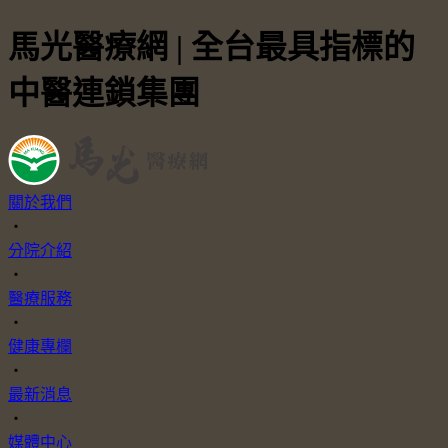
馬光醫療網 | 全台最具指標的
中醫連鎖集團
關於我們
・
分院介紹
・
醫療服務
・
健康專欄
・
最新消息
・
媒體中心