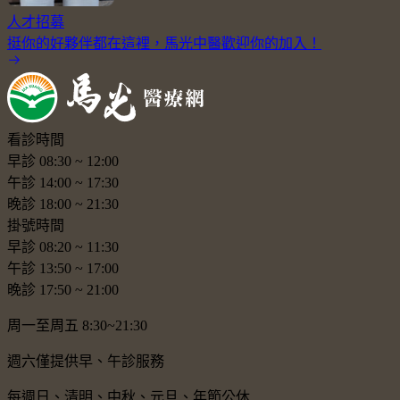
人才招募
挺你的好夥伴都在這裡，馬光中醫歡迎你的加入！
看診時間
早診
08:30
~
12:00
午診
14:00
~
17:30
晚診
18:00
~
21:30
掛號時間
早診
08:20
~
11:30
午診
13:50
~
17:00
晚診
17:50
~
21:00
周一至周五 8:30~21:30
週六僅提供早、午診服務
每週日、清明、中秋、元旦、年節公休