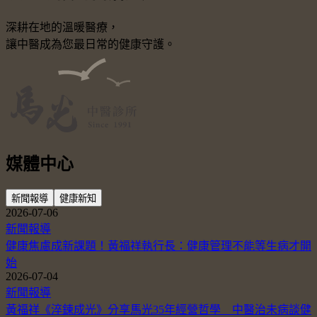
深耕在地的溫暖醫療，
讓中醫成為您最日常的健康守護。
媒體中心
新聞報導
健康新知
2026-07-06
新聞報導
健康焦慮成新課題！黃福祥執行長：健康管理不能等生病才開
始
2026-07-04
新聞報導
黃福祥《淬鍊成光》分享馬光35年經營哲學 中醫治未病談健