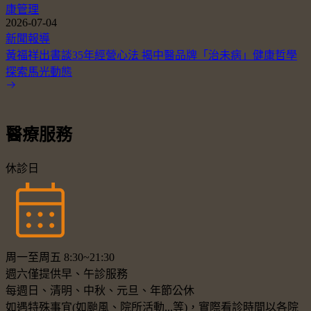
康管理
2026-07-04
新聞報導
黃福祥出書談35年經營心法 揭中醫品牌「治未病」健康哲學
探索馬光動態
醫療服務
休診日
周一至周五 8:30~21:30
週六僅提供早、午診服務
每週日、清明、中秋、元旦、年節公休
如遇特殊事宜(如颱風、院所活動...等)，實際看診時間以各院