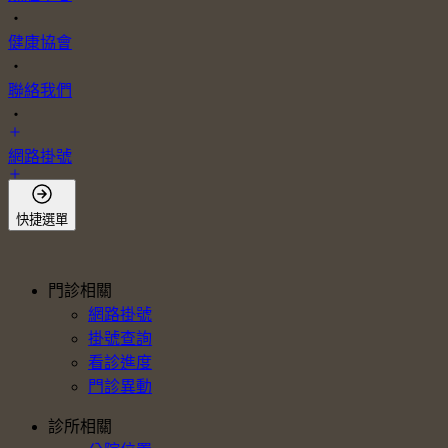
・
健康協會
・
聯絡我們
・
網路掛號
會員登入
快捷選單
門診相關
網路掛號
掛號查詢
看診進度
門診異動
診所相關