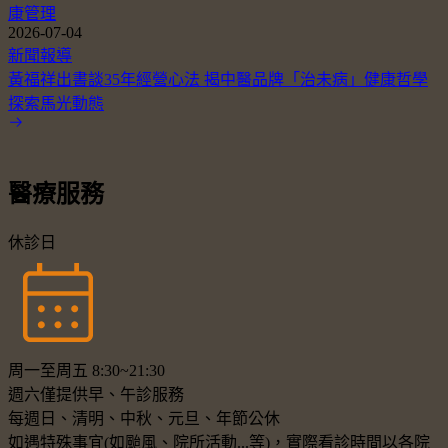
康管理
2026-07-04
新聞報導
黃福祥出書談35年經營心法 揭中醫品牌「治未病」健康哲學
探索馬光動態
醫療服務
休診日
周一至周五 8:30~21:30
週六僅提供早、午診服務
每週日、清明、中秋、元旦、年節公休
如遇特殊事宜(如颱風、院所活動...等)，實際看診時間以各院