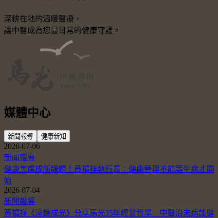
深耕在地的溫暖醫療，
讓中醫成為您最日常的健康守護。
媒體中心
新聞報導
健康新知
2026-07-06
新聞報導
健康焦慮成新課題！黃福祥執行長：健康管理不能等生病才開
始
2026-07-04
新聞報導
黃福祥《淬鍊成光》分享馬光35年經營哲學 中醫治未病談健