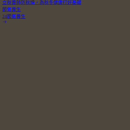
立秋養肺防秋燥，為秋冬健康打好基礎
節氣養生
24節氣養生