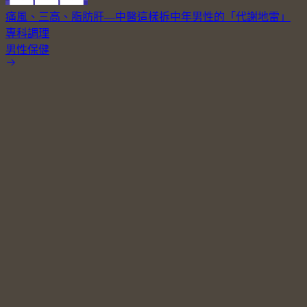
痛風、三高、脂肪肝—中醫這樣拆中年男性的「代謝地雷」
專科調理
男性保健