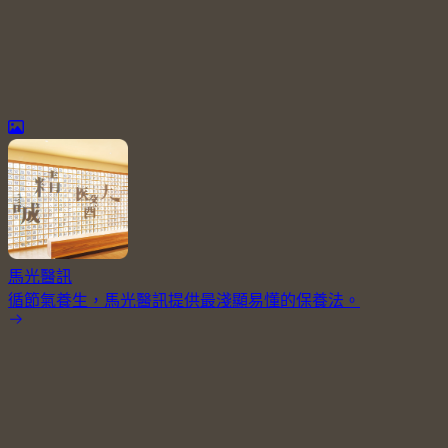
馬光醫訊
循節氣養生，馬光醫訊提供最淺顯易懂的保養法。