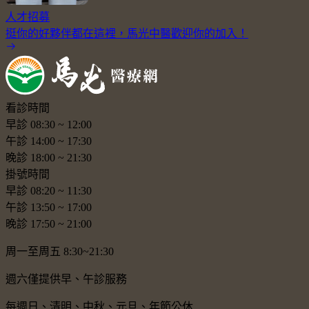
人才招募
挺你的好夥伴都在這裡，馬光中醫歡迎你的加入！
看診時間
早診
08:30
~
12:00
午診
14:00
~
17:30
晚診
18:00
~
21:30
掛號時間
早診
08:20
~
11:30
午診
13:50
~
17:00
晚診
17:50
~
21:00
周一至周五 8:30~21:30
週六僅提供早、午診服務
每週日、清明、中秋、元旦、年節公休