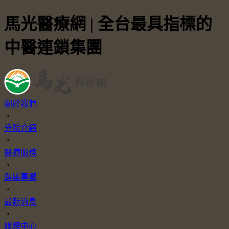
馬光醫療網 | 全台最具指標的
中醫連鎖集團
關於我們
・
分院介紹
・
醫療服務
・
健康專欄
・
最新消息
・
媒體中心