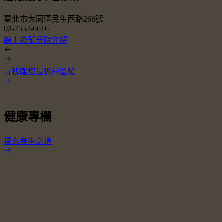
臺北市大同區民生西路266號
02-2552-6616
0
線上掛號
分院介紹
尋找離您最近的溫暖
健康專欄
探索養生之道