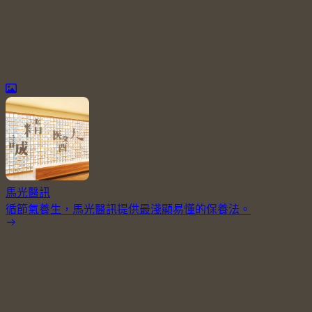
馬光醫訊
循節氣養生，馬光醫訊提供最淺顯易懂的保養法。