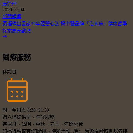
康管理
2026-07-04
新聞報導
黃福祥出書談35年經營心法 揭中醫品牌「治未病」健康哲學
探索馬光動態
醫療服務
休診日
周一至周五 8:30~21:30
週六僅提供早、午診服務
每週日、清明、中秋、元旦、年節公休
如遇特殊事宜(如颱風、院所活動...等)，實際看診時間以各院