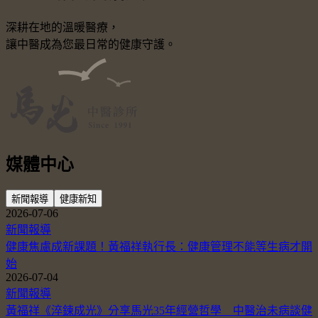
深耕在地的溫暖醫療，
讓中醫成為您最日常的健康守護。
媒體中心
新聞報導
健康新知
2026-07-06
新聞報導
健康焦慮成新課題！黃福祥執行長：健康管理不能等生病才開
始
2026-07-04
新聞報導
黃福祥《淬鍊成光》分享馬光35年經營哲學 中醫治未病談健