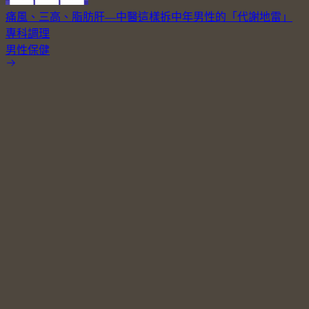
痛風、三高、脂肪肝—中醫這樣拆中年男性的「代謝地雷」
專科調理
男性保健