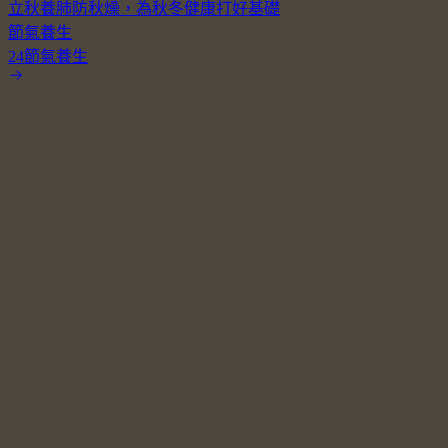
立秋養肺防秋燥，為秋冬健康打好基礎
節氣養生
24節氣養生