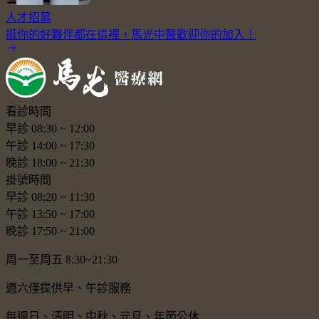
人才招募
挺你的好夥伴都在這裡，馬光中醫歡迎你的加入！
看診時間
早診
08:30
~
12:00
午診
14:00
~
17:30
晚診
18:00
~
21:30
掛號時間
早診
08:20
~
11:30
午診
13:50
~
17:00
晚診
17:50
~
21:00
周一至周五 8:30~21:30
週六僅提供早、午診服務
每週日、清明、中秋、元旦、年節公休