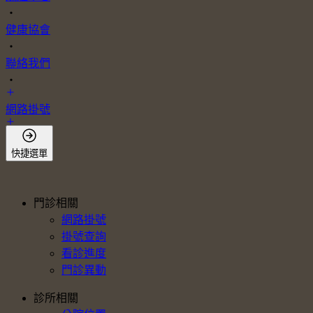
・
健康協會
・
聯絡我們
・
網路掛號
會員登入
快捷選單
門診相關
網路掛號
掛號查詢
看診進度
門診異動
診所相關