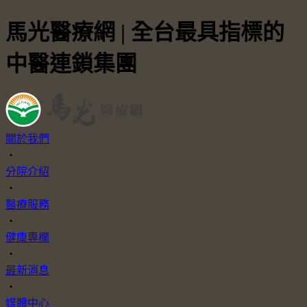
馬光醫療網 | 全台最具指標的
中醫連鎖集團
關於我們
・
分院介紹
・
醫療服務
・
健康專欄
・
最新消息
・
媒體中心