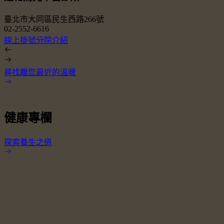
臺北市大同區民生西路266號
02-2552-6616
0
線上掛號
分院介紹
尋找離您最近的溫暖
健康專欄
探索養生之道