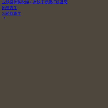
立秋養肺防秋燥，為秋冬健康打好基礎
節氣養生
24節氣養生