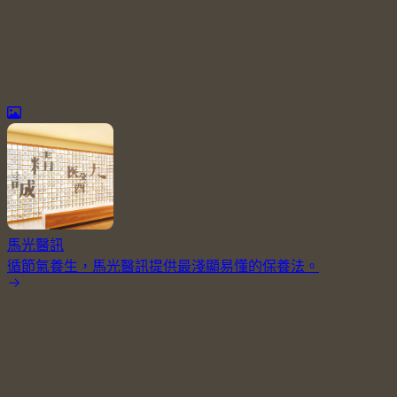
馬光醫訊
循節氣養生，馬光醫訊提供最淺顯易懂的保養法。