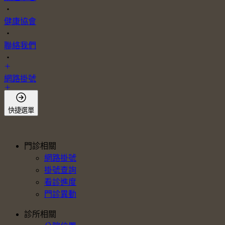
・
健康協會
・
聯絡我們
・
網路掛號
會員登入
快捷選單
門診相關
網路掛號
掛號查詢
看診進度
門診異動
診所相關