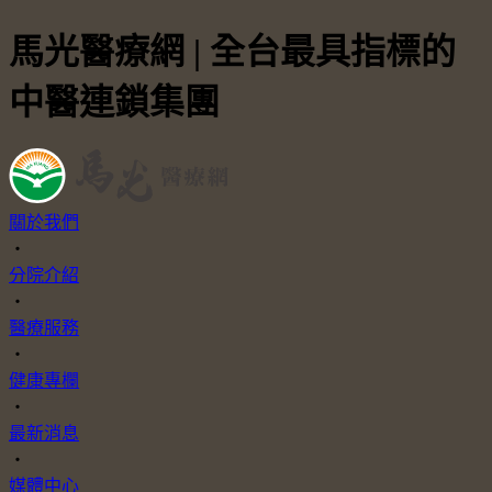
馬光醫療網 | 全台最具指標的
中醫連鎖集團
關於我們
・
分院介紹
・
醫療服務
・
健康專欄
・
最新消息
・
媒體中心