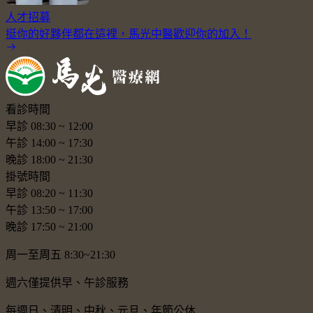
人才招募
挺你的好夥伴都在這裡，馬光中醫歡迎你的加入！
看診時間
早診
08:30
~
12:00
午診
14:00
~
17:30
晚診
18:00
~
21:30
掛號時間
早診
08:20
~
11:30
午診
13:50
~
17:00
晚診
17:50
~
21:00
周一至周五 8:30~21:30
週六僅提供早、午診服務
每週日、清明、中秋、元旦、年節公休