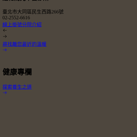
臺北市大同區民生西路266號
02-2552-6616
0
線上掛號
分院介紹
尋找離您最近的溫暖
健康專欄
探索養生之道