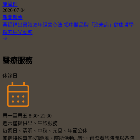
康管理
2026-07-04
新聞報導
黃福祥出書談35年經營心法 揭中醫品牌「治未病」健康哲學
探索馬光動態
醫療服務
休診日
周一至周五 8:30~21:30
週六僅提供早、午診服務
每週日、清明、中秋、元旦、年節公休
如遇特殊事宜(如颱風、院所活動...等)，實際看診時間以各院