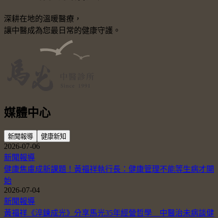
深耕在地的溫暖醫療，
讓中醫成為您最日常的健康守護。
媒體中心
新聞報導
健康新知
2026-07-06
新聞報導
健康焦慮成新課題！黃福祥執行長：健康管理不能等生病才開
始
2026-07-04
新聞報導
黃福祥《淬鍊成光》分享馬光35年經營哲學 中醫治未病談健