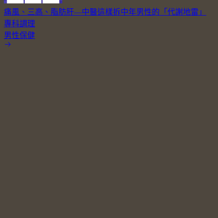
痛風、三高、脂肪肝—中醫這樣拆中年男性的「代謝地雷」
專科調理
男性保健