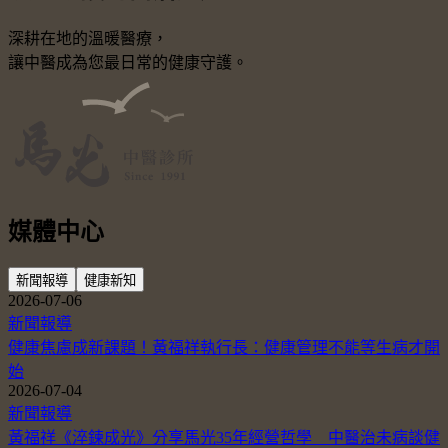
深耕在地的溫暖醫療，
讓中醫成為您最日常的健康守護。
媒體中心
新聞報導
健康新知
2026-07-06
新聞報導
健康焦慮成新課題！黃福祥執行長：健康管理不能等生病才開
始
2026-07-04
新聞報導
黃福祥《淬鍊成光》分享馬光35年經營哲學 中醫治未病談健