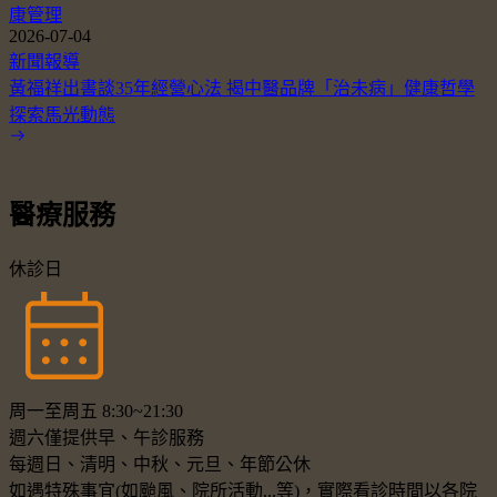
康管理
2026-07-04
新聞報導
黃福祥出書談35年經營心法 揭中醫品牌「治未病」健康哲學
探索馬光動態
醫療服務
休診日
周一至周五 8:30~21:30
週六僅提供早、午診服務
每週日、清明、中秋、元旦、年節公休
如遇特殊事宜(如颱風、院所活動...等)，實際看診時間以各院