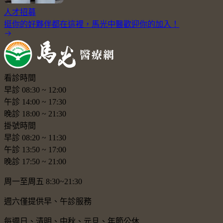
人才招募
挺你的好夥伴都在這裡，馬光中醫歡迎你的加入！
看診時間
早診
08:30
~
12:00
午診
14:00
~
17:30
晚診
18:00
~
21:30
掛號時間
早診
08:20
~
11:30
午診
13:50
~
17:00
晚診
17:50
~
21:00
周一至周五 8:30~21:30
週六僅提供早、午診服務
每週日、清明、中秋、元旦、年節公休