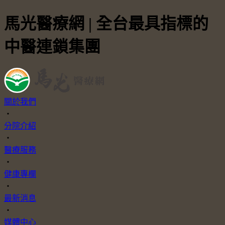
馬光醫療網 | 全台最具指標的
中醫連鎖集團
關於我們
・
分院介紹
・
醫療服務
・
健康專欄
・
最新消息
・
媒體中心