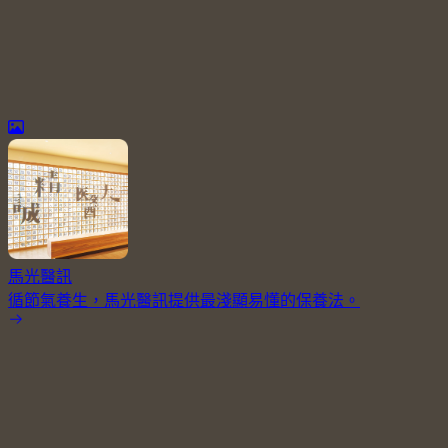
馬光醫訊
循節氣養生，馬光醫訊提供最淺顯易懂的保養法。