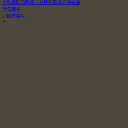
立秋養肺防秋燥，為秋冬健康打好基礎
節氣養生
24節氣養生