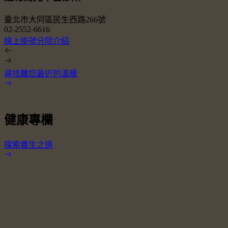
臺北市大同區民生西路266號
02-2552-6616
0
線上掛號
分院介紹
尋找離您最近的溫暖
健康專欄
探索養生之道