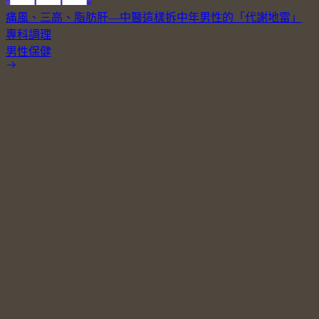
痛風、三高、脂肪肝—中醫這樣拆中年男性的「代謝地雷」
專科調理
男性保健