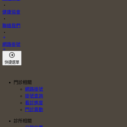
・
健康協會
・
聯絡我們
・
網路掛號
會員登入
快捷選單
門診相關
網路掛號
掛號查詢
看診進度
門診異動
診所相關