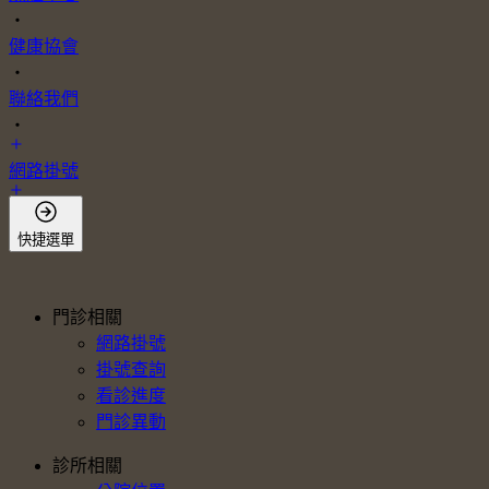
・
健康協會
・
聯絡我們
・
網路掛號
會員登入
快捷選單
門診相關
網路掛號
掛號查詢
看診進度
門診異動
診所相關