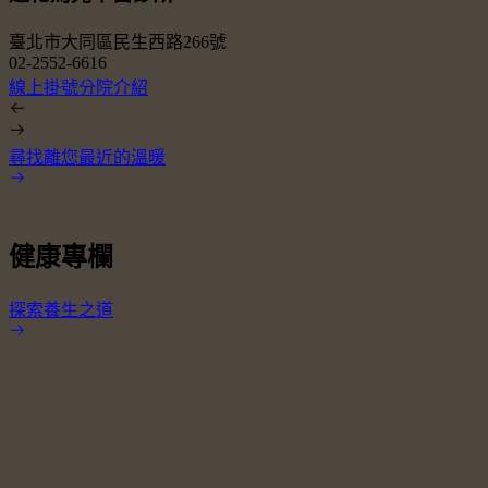
臺北市大同區民生西路266號
02-2552-6616
0
線上掛號
分院介紹
尋找離您最近的溫暖
健康專欄
探索養生之道