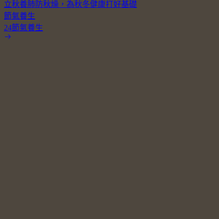
立秋養肺防秋燥，為秋冬健康打好基礎
節氣養生
24節氣養生