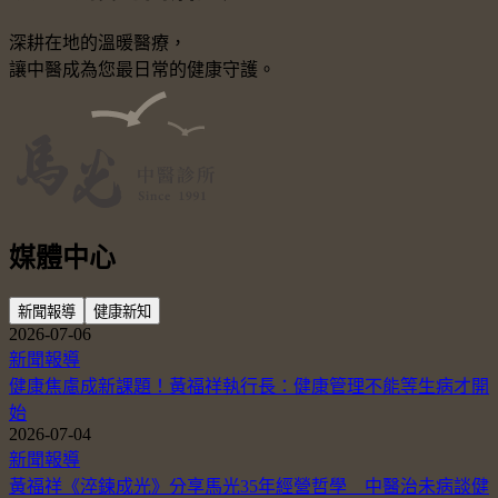
深耕在地的溫暖醫療，
讓中醫成為您最日常的健康守護。
媒體中心
新聞報導
健康新知
2026-07-06
新聞報導
健康焦慮成新課題！黃福祥執行長：健康管理不能等生病才開
始
2026-07-04
新聞報導
黃福祥《淬鍊成光》分享馬光35年經營哲學 中醫治未病談健