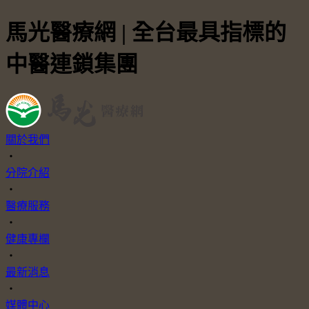
馬光醫療網 | 全台最具指標的
中醫連鎖集團
關於我們
・
分院介紹
・
醫療服務
・
健康專欄
・
最新消息
・
媒體中心