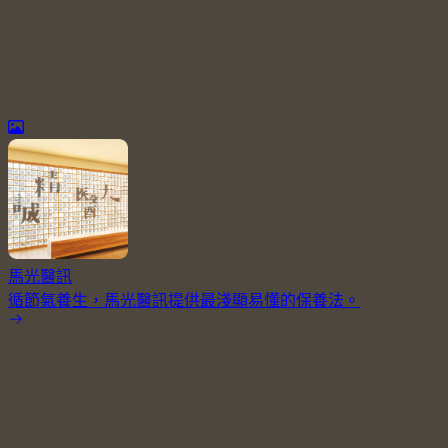
馬光醫訊
循節氣養生，馬光醫訊提供最淺顯易懂的保養法。