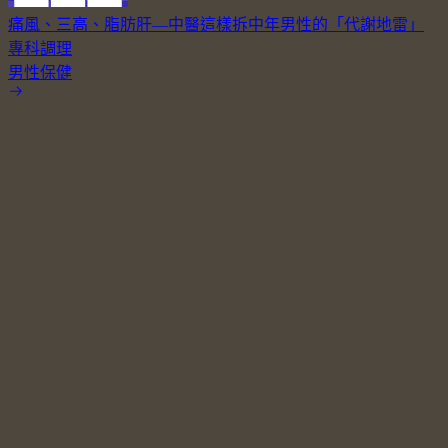
痛風、三高、脂肪肝—中醫這樣拆中年男性的「代謝地雷」
專科調理
男性保健