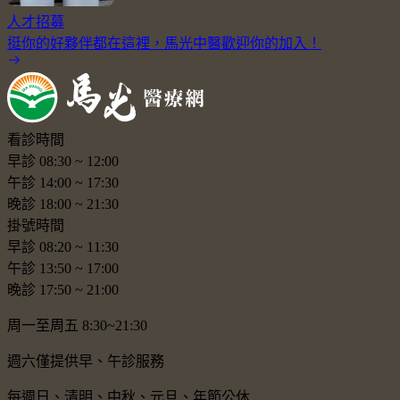
人才招募
挺你的好夥伴都在這裡，馬光中醫歡迎你的加入！
看診時間
早診
08:30
~
12:00
午診
14:00
~
17:30
晚診
18:00
~
21:30
掛號時間
早診
08:20
~
11:30
午診
13:50
~
17:00
晚診
17:50
~
21:00
周一至周五 8:30~21:30
週六僅提供早、午診服務
每週日、清明、中秋、元旦、年節公休