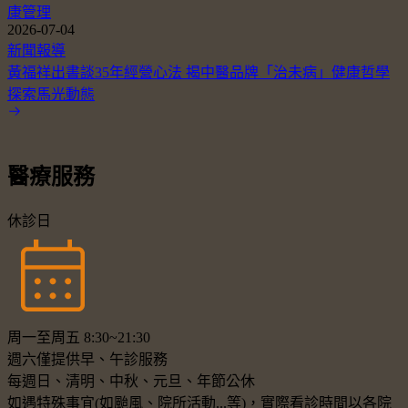
康管理
2026-07-04
新聞報導
黃福祥出書談35年經營心法 揭中醫品牌「治未病」健康哲學
探索馬光動態
醫療服務
休診日
周一至周五 8:30~21:30
週六僅提供早、午診服務
每週日、清明、中秋、元旦、年節公休
如遇特殊事宜(如颱風、院所活動...等)，實際看診時間以各院